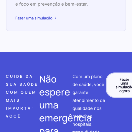
e foco em prevenção e bem-estar.
Fazer uma simulação
Não
CUIDE DA
Com um plano
Fazer
uma
SUA SAÚDE
de saúde, você
simulaçã
espere
agora
COM QUEM
garante
MAIS
atendimento de
uma
IMPORTA:
qualidade nos
emergência
VOCÊ
melhores
hospitais,
para