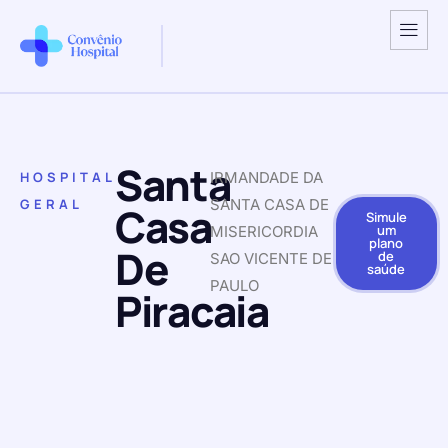
Santa
HOSPITAL
IRMANDADE DA
GERAL
SANTA CASA DE
Casa
Simule
um
MISERICORDIA
plano
De
de
SAO VICENTE DE
saúde
PAULO
Piracaia