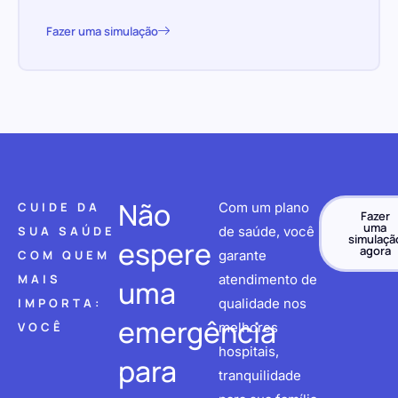
Fazer uma simulação
Não
CUIDE DA
Com um plano
Fazer
uma
SUA SAÚDE
de saúde, você
simulaçã
espere
agora
COM QUEM
garante
MAIS
atendimento de
uma
IMPORTA:
qualidade nos
emergência
VOCÊ
melhores
hospitais,
para
tranquilidade