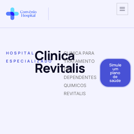
Clinica
HOSPITAL
CLINICA PARA
ESPECIALIZADO
TRATAMENTO
Revitalis
Simule
um
DE
plano
de
DEPENDENTES
saúde
QUIMICOS
REVITALIS