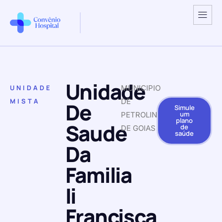
Unidade
UNIDADE
MUNICIPIO
MISTA
DE
De
Simule
um
PETROLINA
plano
Saude
de
DE GOIAS
saúde
Da
Familia
Ii
Francisca