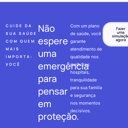
Não
CUIDE DA
Com um plano
Fazer
uma
SUA SAÚDE
de saúde, você
simulaçã
espere
agora
COM QUEM
garante
MAIS
atendimento de
uma
IMPORTA:
qualidade nos
emergência
VOCÊ
melhores
hospitais,
para
tranquilidade
pensar
para sua família
e segurança
em
nos momentos
decisivos.
proteção.