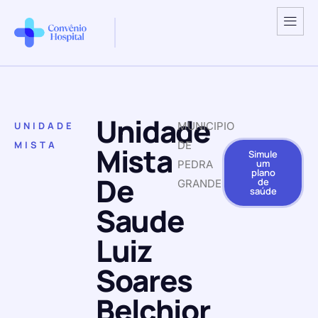
Unidade
UNIDADE
MUNICIPIO
MISTA
DE
Mista
Simule
um
PEDRA
plano
De
de
GRANDE
saúde
Saude
Luiz
Soares
Belchior