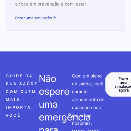
e foco em prevenção e bem-estar.
Fazer uma simulação
Não
CUIDE DA
Com um plano
Fazer
uma
SUA SAÚDE
de saúde, você
simulaçã
espere
agora
COM QUEM
garante
MAIS
atendimento de
uma
IMPORTA:
qualidade nos
emergência
VOCÊ
melhores
hospitais,
para