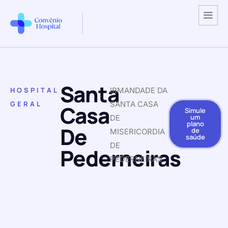
Santa
HOSPITAL
IRMANDADE DA
GERAL
SANTA CASA
Casa
Simule
um
DE
plano
De
de
MISERICORDIA
saúde
DE
Pederneiras
PEDERNEIRAS