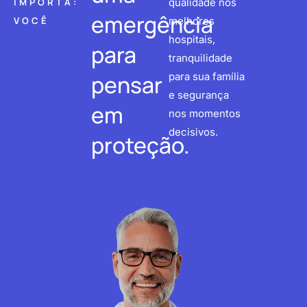
IMPORTA:
qualidade nos
emergência
VOCÊ
melhores
hospitais,
para
tranquilidade
pensar
para sua família
e segurança
em
nos momentos
decisivos.
proteção.