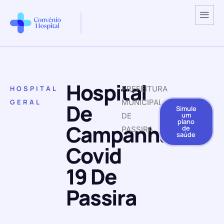
Hospital
HOSPITAL
PREFEITURA
GERAL
MUNICIPAL
De
Simule
um
DE
plano
Campanha
de
PASSIRA
saúde
Covid
19 De
Passira