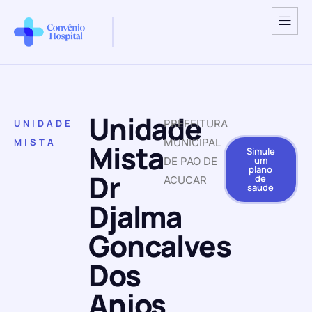
Unidade
UNIDADE
PREFEITURA
MISTA
MUNICIPAL
Mista
Simule
um
DE PAO DE
plano
Dr
de
ACUCAR
saúde
Djalma
Goncalves
Dos
Anjos