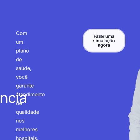
Com
Fazer uma
simulação
um
agora
plano
de
saúde,
você
garante
ncia
atendimento
de
qualidade
nos
melhores
hospitais,