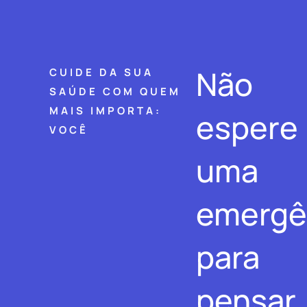
Não
CUIDE DA SUA
SAÚDE COM QUEM
MAIS IMPORTA:
espere
VOCÊ
uma
emergê
para
pensar