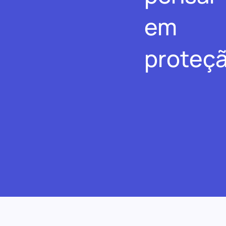
em
proteçã