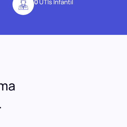
0
UTIs Infantil
uma
.