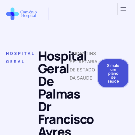
Hospital
HOSPITAL
TOCANTINS
GERAL
SECRETARIA
Geral
Simule
um
DE ESTADO
plano
De
de
DA SAUDE
saúde
Palmas
Dr
Francisco
Ayres