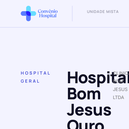
UNIDADE MISTA
Hospita
HOSPITAL
CLINIC
GERAL
BOM
Bom
JESUS
LTDA
Jesus
Ouro