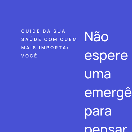
Não
CUIDE DA SUA
SAÚDE COM QUEM
MAIS IMPORTA:
espere
VOCÊ
uma
emergê
para
pensar