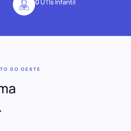
0
UTIs Infantil
TO DO OESTE
uma
.