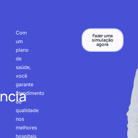
Com
Fazer uma
simulação
um
agora
plano
de
saúde,
você
garante
ncia
atendimento
de
qualidade
nos
melhores
hospitais,