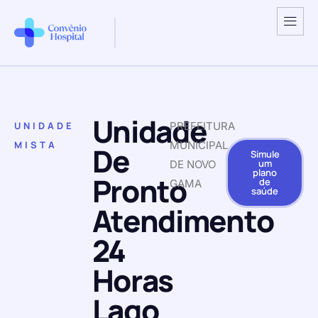
Unidade
UNIDADE
PREFEITURA
MISTA
MUNICIPAL
De
Simule
um
DE NOVO
plano
Pronto
de
GAMA
saúde
Atendimento
24
Horas
Lago