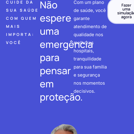
Não
CUIDE DA
Com um plano
Fazer
uma
SUA SAÚDE
de saúde, você
simulaçã
espere
agora
COM QUEM
garante
MAIS
atendimento de
uma
IMPORTA:
qualidade nos
emergência
VOCÊ
melhores
hospitais,
para
tranquilidade
pensar
para sua família
e segurança
em
nos momentos
decisivos.
proteção.