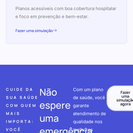
Planos acessíveis com boa cobertura hospitalar
e foco em prevenção e bem-estar.
Fazer uma simulação
Não
CUIDE DA
Com um plano
Fazer
uma
SUA SAÚDE
de saúde, você
simulaçã
espere
agora
COM QUEM
garante
MAIS
atendimento de
uma
IMPORTA:
qualidade nos
emergência
VOCÊ
melhores