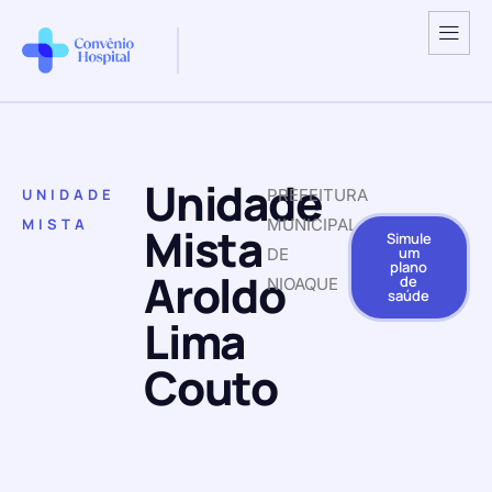
Unidade
UNIDADE
PREFEITURA
MISTA
MUNICIPAL
Mista
Simule
um
DE
plano
Aroldo
de
NIOAQUE
saúde
Lima
Couto