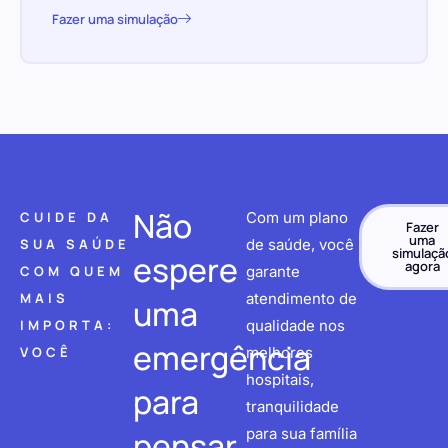
Fazer uma simulação
Não
CUIDE DA
Com um plano
Fazer
uma
SUA SAÚDE
de saúde, você
simulaçã
espere
agora
COM QUEM
garante
MAIS
atendimento de
uma
IMPORTA:
qualidade nos
emergência
VOCÊ
melhores
hospitais,
para
tranquilidade
pensar
para sua família