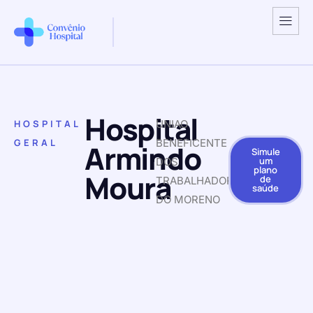
Hospital
HOSPITAL
UNIAO
GERAL
BENEFICENTE
Armindo
Simule
um
DOS
plano
Moura
de
TRABALHADORES
saúde
DO MORENO