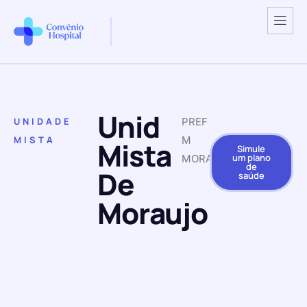
Unid
UNIDADE
PREF
MISTA
M
Mista
Simule
um plano
MORAUJO
de
De
saúde
Moraujo