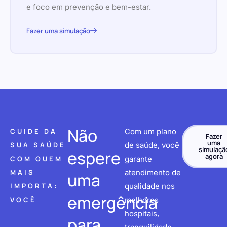
e foco em prevenção e bem-estar.
Fazer uma simulação
Não
CUIDE DA
Com um plano
Fazer
uma
SUA SAÚDE
de saúde, você
simulaçã
espere
agora
COM QUEM
garante
MAIS
atendimento de
uma
IMPORTA:
qualidade nos
emergência
VOCÊ
melhores
hospitais,
para