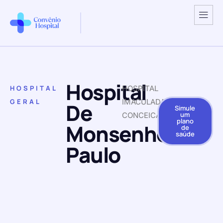
Hospital
HOSPITAL
HOSPITAL
GERAL
IMACULADA
De
Simule
um
CONCEICAO
plano
Monsenhor
de
saúde
Paulo