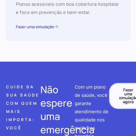
Planos acessíveis com boa cobertura hospitalar
e foco em prevenção e bem-estar.
Fazer uma simulação
Não
CUIDE DA
Com um plano
Fazer
uma
SUA SAÚDE
de saúde, você
simulaçã
espere
agora
COM QUEM
garante
MAIS
atendimento de
uma
IMPORTA:
qualidade nos
emergência
VOCÊ
melhores