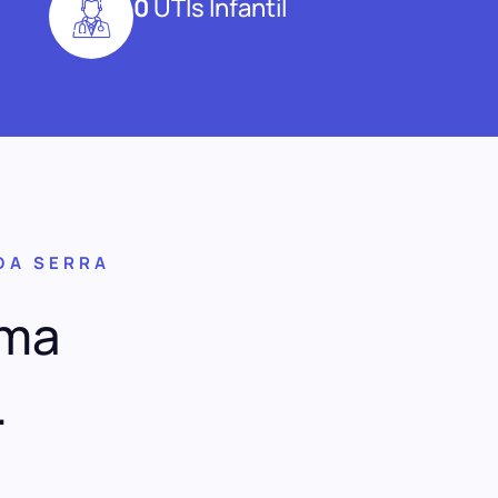
0
UTIs Infantil
DA SERRA
uma
.