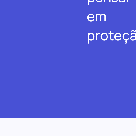
em
proteçã