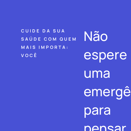
Não
CUIDE DA SUA
SAÚDE COM QUEM
MAIS IMPORTA:
espere
VOCÊ
uma
emergê
para
pensar