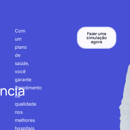
Com
Fazer uma
simulação
um
agora
plano
de
saúde,
você
garante
ncia
atendimento
de
qualidade
nos
melhores
hospitais,