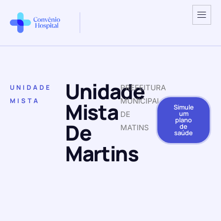
Unidade
UNIDADE
PREFEITURA
MISTA
MUNICIPAL
Mista
Simule
um
DE
plano
De
de
MATINS
saúde
Martins