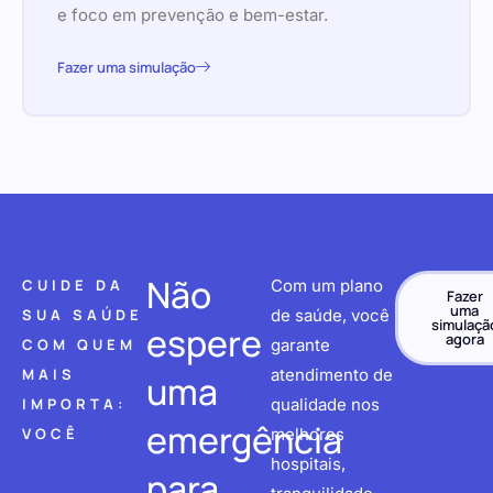
e foco em prevenção e bem-estar.
Fazer uma simulação
Não
CUIDE DA
Com um plano
Fazer
uma
SUA SAÚDE
de saúde, você
simulaçã
espere
agora
COM QUEM
garante
MAIS
atendimento de
uma
IMPORTA:
qualidade nos
emergência
VOCÊ
melhores
hospitais,
para