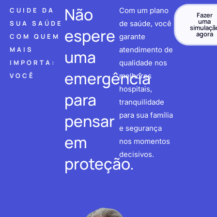
Não
CUIDE DA
Com um plano
Fazer
uma
SUA SAÚDE
de saúde, você
simulaçã
espere
agora
COM QUEM
garante
MAIS
atendimento de
uma
IMPORTA:
qualidade nos
emergência
VOCÊ
melhores
hospitais,
para
tranquilidade
pensar
para sua família
e segurança
em
nos momentos
decisivos.
proteção.