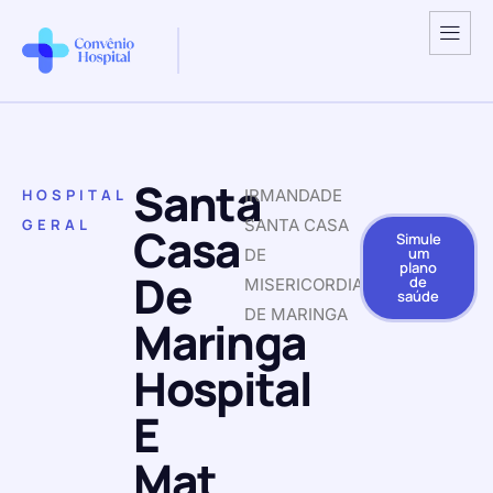
Santa
HOSPITAL
IRMANDADE
GERAL
SANTA CASA
Casa
Simule
um
DE
plano
De
de
MISERICORDIA
saúde
DE MARINGA
Maringa
Hospital
E
Mat