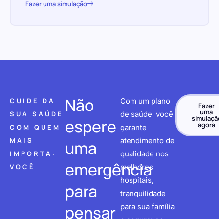
Fazer uma simulação
Não
CUIDE DA
Com um plano
Fazer
uma
SUA SAÚDE
de saúde, você
simulaçã
espere
agora
COM QUEM
garante
MAIS
atendimento de
uma
IMPORTA:
qualidade nos
emergência
VOCÊ
melhores
hospitais,
para
tranquilidade
pensar
para sua família