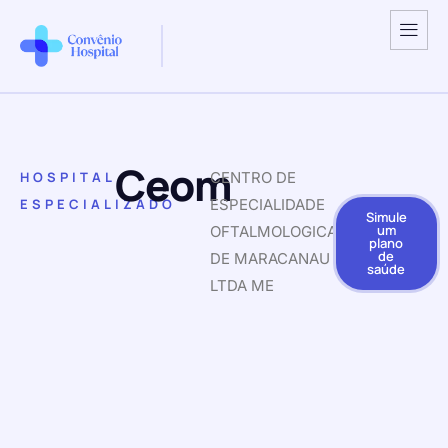
Ceom
HOSPITAL
CENTRO DE
ESPECIALIZADO
ESPECIALIDADE
Simule
um
OFTALMOLOGICA
plano
de
DE MARACANAU
saúde
LTDA ME