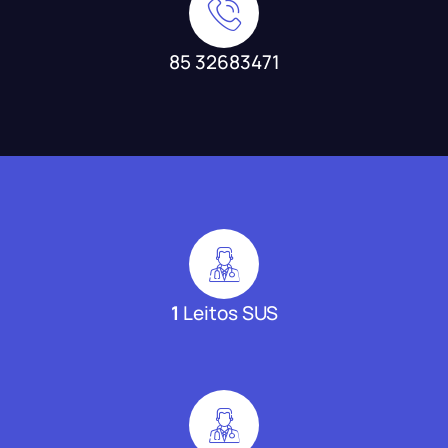
85 32683471
1
Leitos SUS