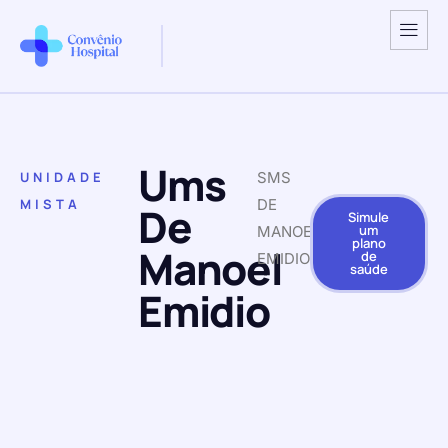
Ums
UNIDADE
SMS
MISTA
DE
De
Simule
um
MANOEL
plano
Manoel
de
EMIDIO
saúde
Emidio