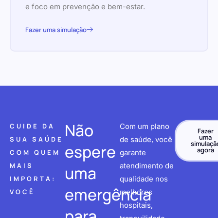
e foco em prevenção e bem-estar.
Fazer uma simulação
Não
CUIDE DA
Com um plano
Fazer
uma
SUA SAÚDE
de saúde, você
simulaçã
espere
agora
COM QUEM
garante
MAIS
atendimento de
uma
IMPORTA:
qualidade nos
emergência
VOCÊ
melhores
hospitais,
para