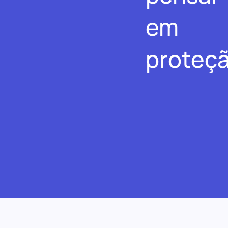
em
proteçã