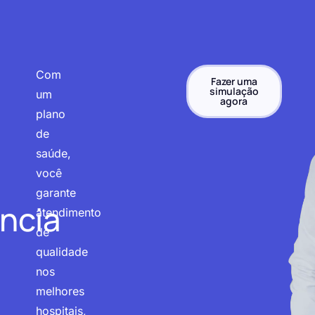
Com
Fazer uma
simulação
um
agora
plano
de
saúde,
você
garante
ncia
atendimento
de
qualidade
nos
melhores
hospitais,