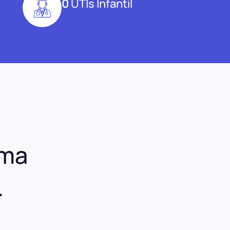
0
UTIs Infantil
uma
.