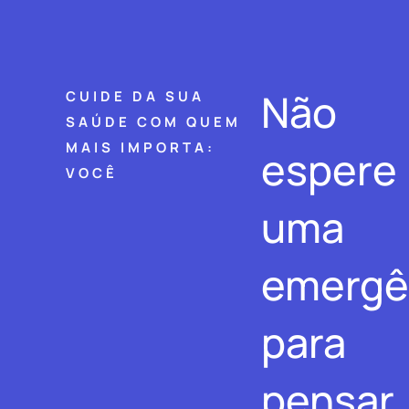
Não
CUIDE DA SUA
SAÚDE COM QUEM
MAIS IMPORTA:
espere
VOCÊ
uma
emergê
para
pensar