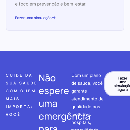
e foco em prevenção e bem-estar.
Fazer uma simulação
Não
CUIDE DA
Com um plano
Fazer
uma
SUA SAÚDE
de saúde, você
simulaçã
espere
agora
COM QUEM
garante
MAIS
atendimento de
uma
IMPORTA:
qualidade nos
emergência
VOCÊ
melhores
hospitais,
para