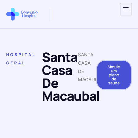
Santa
HOSPITAL
SANTA
GERAL
CASA
Casa
Simule
um
DE
plano
De
de
MACAUBAL
saúde
Macaubal