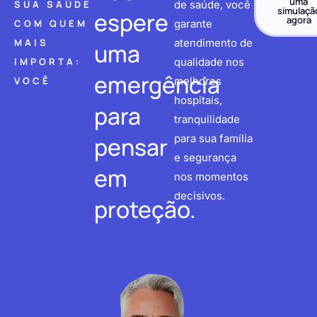
uma
SUA SAÚDE
de saúde, você
simulaçã
espere
agora
COM QUEM
garante
MAIS
atendimento de
uma
IMPORTA:
qualidade nos
emergência
VOCÊ
melhores
hospitais,
para
tranquilidade
pensar
para sua família
e segurança
em
nos momentos
decisivos.
proteção.