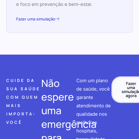
e foco em prevenção e bem-estar.
Fazer uma simulação
Não
CUIDE DA
Com um plano
Fazer
uma
SUA SAÚDE
de saúde, você
simulaçã
espere
agora
COM QUEM
garante
MAIS
atendimento de
uma
IMPORTA:
qualidade nos
emergência
VOCÊ
melhores
hospitais,
para