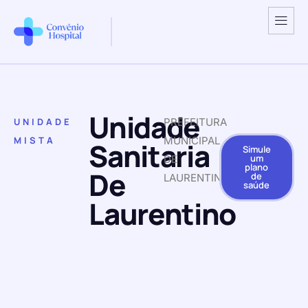
Unidade
UNIDADE
PREFEITURA
MISTA
MUNICIPAL
Sanitaria
Simule
um
DE
plano
De
de
LAURENTINO
saúde
Laurentino