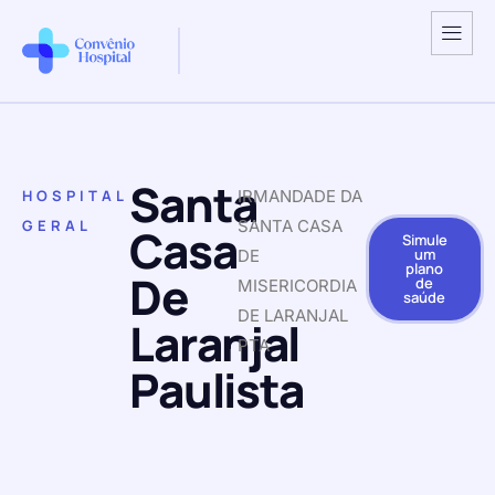
Santa
HOSPITAL
IRMANDADE DA
GERAL
SANTA CASA
Casa
Simule
um
DE
plano
De
de
MISERICORDIA
saúde
DE LARANJAL
Laranjal
PTA
Paulista