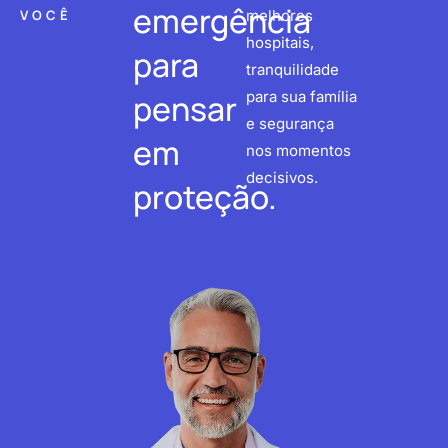
emergência
VOCÊ
melhores
hospitais,
para
tranquilidade
pensar
para sua família
e segurança
em
nos momentos
decisivos.
proteção.