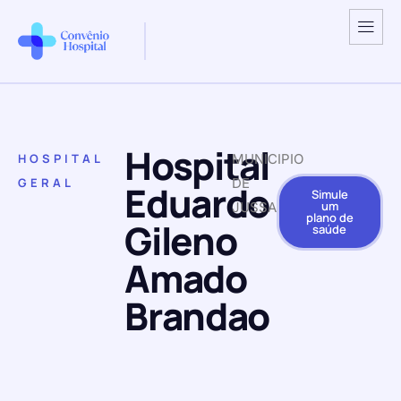
Hospital
HOSPITAL
MUNICIPIO
GERAL
DE
Eduardo
Simule
um
JUSSARI
plano de
Gileno
saúde
Amado
Brandao