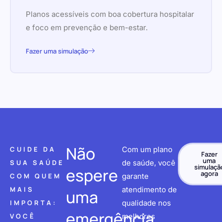
Planos acessíveis com boa cobertura hospitalar
e foco em prevenção e bem-estar.
Fazer uma simulação
Não
CUIDE DA
Com um plano
Fazer
uma
SUA SAÚDE
de saúde, você
simulaçã
espere
agora
COM QUEM
garante
MAIS
atendimento de
uma
IMPORTA:
qualidade nos
emergência
VOCÊ
melhores