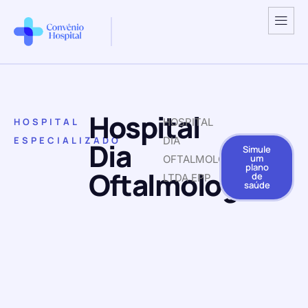
Hospital
HOSPITAL
HOSPITAL
ESPECIALIZADO
DIA
Dia
Simule
um
OFTALMOLOGICO
plano
Oftalmologico
de
LTDA EPP
saúde