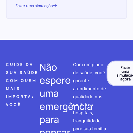
Fazer uma simulação
Não
CUIDE DA
Com um plano
Fazer
uma
SUA SAÚDE
de saúde, você
simulaçã
espere
agora
COM QUEM
garante
MAIS
atendimento de
uma
IMPORTA:
qualidade nos
emergência
VOCÊ
melhores
hospitais,
para
tranquilidade
pensar
para sua família