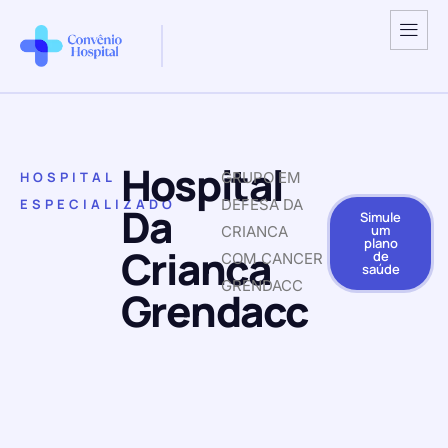
Hospital
HOSPITAL
GRUPO EM
ESPECIALIZADO
DEFESA DA
Da
Simule
um
CRIANCA
plano
Crianca
de
COM CANCER
saúde
GRENDACC
Grendacc