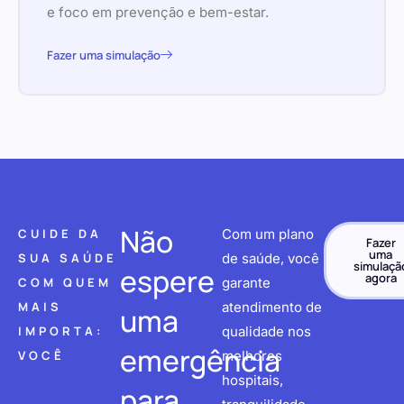
e foco em prevenção e bem-estar.
Fazer uma simulação
Não
CUIDE DA
Com um plano
Fazer
uma
SUA SAÚDE
de saúde, você
simulaçã
espere
agora
COM QUEM
garante
MAIS
atendimento de
uma
IMPORTA:
qualidade nos
emergência
VOCÊ
melhores
hospitais,
para