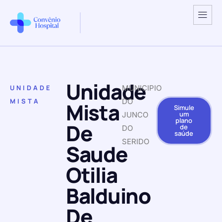
Unidade
UNIDADE
MUNICIPIO
MISTA
DO
Mista
Simule
um
JUNCO
plano
De
de
DO
saúde
SERIDO
Saude
Otilia
Balduino
De