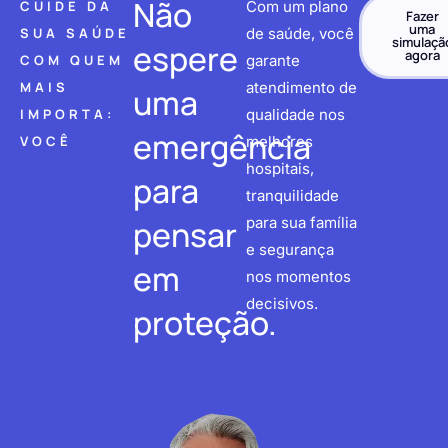
Não
CUIDE DA
Com um plano
Fazer
uma
SUA SAÚDE
de saúde, você
simulaçã
espere
agora
COM QUEM
garante
MAIS
atendimento de
uma
IMPORTA:
qualidade nos
emergência
VOCÊ
melhores
hospitais,
para
tranquilidade
pensar
para sua família
e segurança
em
nos momentos
decisivos.
proteção.