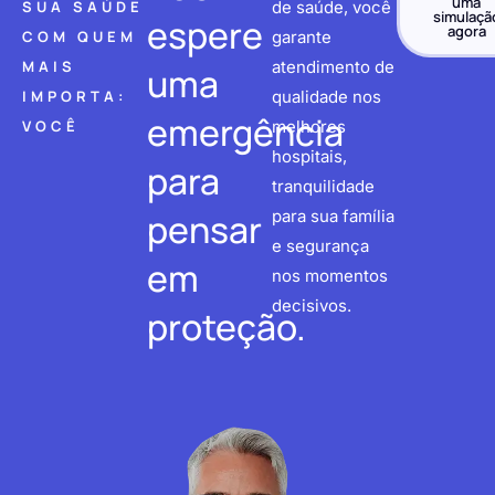
uma
SUA SAÚDE
de saúde, você
simulaçã
espere
agora
COM QUEM
garante
MAIS
atendimento de
uma
IMPORTA:
qualidade nos
emergência
VOCÊ
melhores
hospitais,
para
tranquilidade
pensar
para sua família
e segurança
em
nos momentos
decisivos.
proteção.