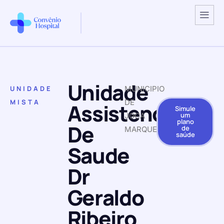
Unidade
UNIDADE
MUNICIPIO
MISTA
DE
Assistencial
Simule
um
JOCA
plano
De
de
MARQUES
saúde
Saude
Dr
Geraldo
Ribeiro