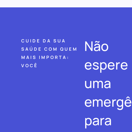
Não
CUIDE DA SUA
SAÚDE COM QUEM
MAIS IMPORTA:
espere
VOCÊ
uma
emergê
para