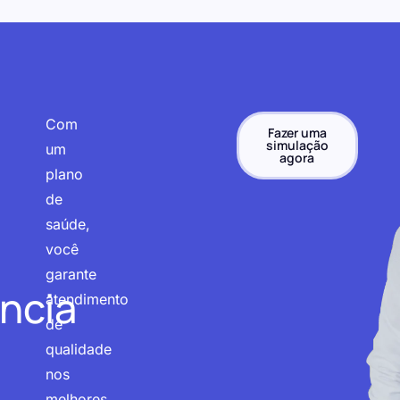
Com
Fazer uma
simulação
um
agora
plano
de
saúde,
você
garante
ncia
atendimento
de
qualidade
nos
melhores