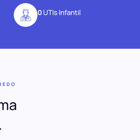
0
UTIs Infantil
REDO
uma
.