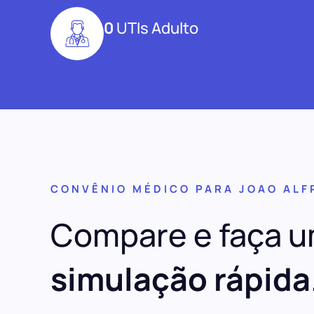
0
UTIs Adulto
CONVÊNIO MÉDICO PARA JOAO ALF
Compare e faça 
simulação rápida