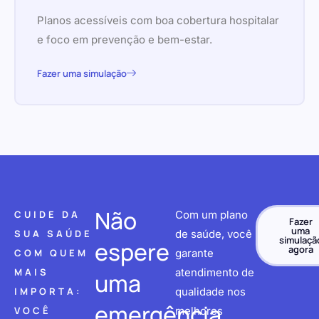
Planos acessíveis com boa cobertura hospitalar
e foco em prevenção e bem-estar.
Fazer uma simulação
Não
CUIDE DA
Com um plano
Fazer
uma
SUA SAÚDE
de saúde, você
simulaçã
espere
agora
COM QUEM
garante
MAIS
atendimento de
uma
IMPORTA:
qualidade nos
emergência
VOCÊ
melhores