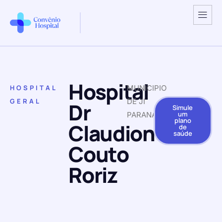
Hospital
HOSPITAL
MUNICIPIO
GERAL
DE JI
Dr
Simule
um
PARANA
plano
Claudionor
de
saúde
Couto
Roriz