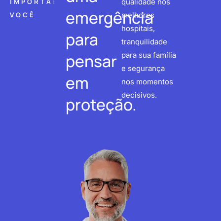
IMPORTA:
qualidade nos
emergência
VOCÊ
melhores
hospitais,
para
tranquilidade
pensar
para sua família
e segurança
em
nos momentos
decisivos.
proteção.