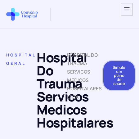
Hospital
HOSPITAL
HOSPITAL DO
GERAL
TRAUMA
Do
Simule
um
SERVICOS
plano
Trauma
de
MEDICOS
saúde
HOSPITALARES
Servicos
LTDA
Medicos
Hospitalares