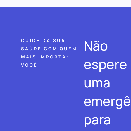
Não
CUIDE DA SUA
SAÚDE COM QUEM
MAIS IMPORTA:
espere
VOCÊ
uma
emergê
para