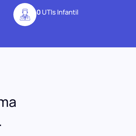
0
UTIs Infantil
uma
.