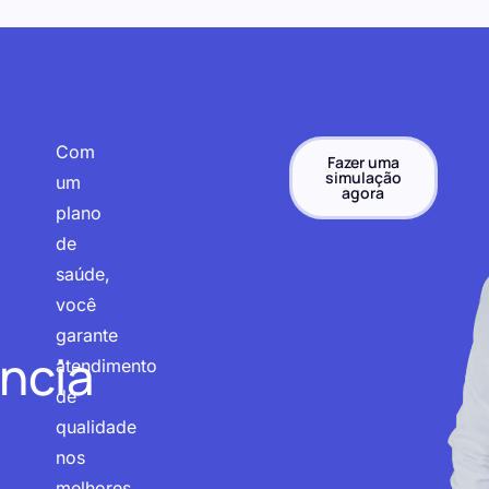
Com
Fazer uma
simulação
um
agora
plano
de
saúde,
você
garante
ncia
atendimento
de
qualidade
nos
melhores