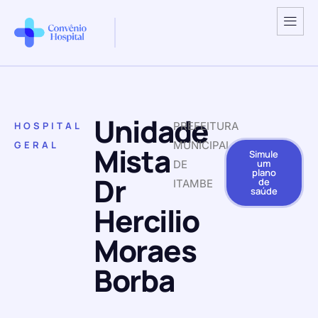
Unidade
HOSPITAL
PREFEITURA
GERAL
MUNICIPAL
Mista
Simule
um
DE
plano
Dr
de
ITAMBE
saúde
Hercilio
Moraes
Borba