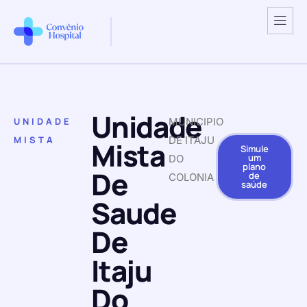
Unidade
UNIDADE
MUNICIPIO
MISTA
DE ITAJU
Mista
Simule
um
DO
plano
De
de
COLONIA
saúde
Saude
De
Itaju
Do