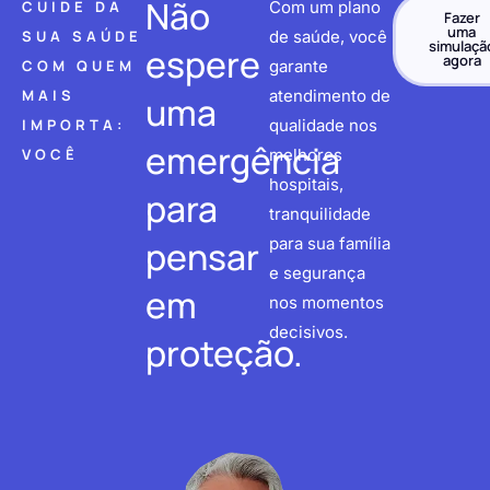
Não
CUIDE DA
Com um plano
Fazer
uma
SUA SAÚDE
de saúde, você
simulaçã
espere
agora
COM QUEM
garante
MAIS
atendimento de
uma
IMPORTA:
qualidade nos
emergência
VOCÊ
melhores
hospitais,
para
tranquilidade
pensar
para sua família
e segurança
em
nos momentos
decisivos.
proteção.