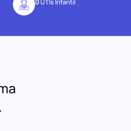
0
UTIs Infantil
uma
.