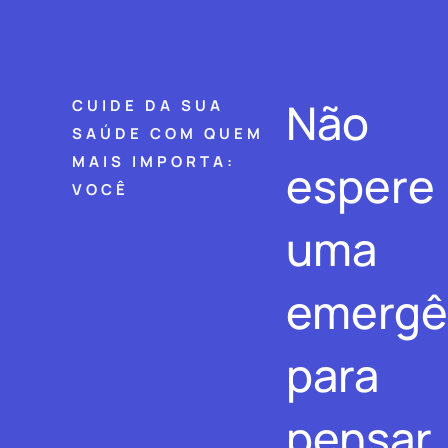
Não
CUIDE DA SUA
SAÚDE COM QUEM
MAIS IMPORTA:
espere
VOCÊ
uma
emergê
para
pensar