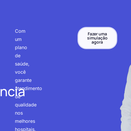
Com
Fazer uma
simulação
um
agora
plano
de
saúde,
você
garante
ncia
atendimento
de
qualidade
nos
melhores
hospitais,