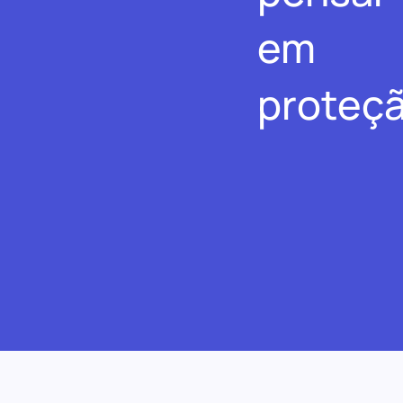
em
proteçã