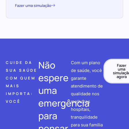
Fazer uma simulação
Não
CUIDE DA
Com um plano
Fazer
uma
SUA SAÚDE
de saúde, você
simulaçã
espere
agora
COM QUEM
garante
MAIS
atendimento de
uma
IMPORTA:
qualidade nos
emergência
VOCÊ
melhores
hospitais,
para
tranquilidade
pensar
para sua família