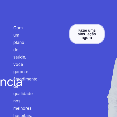
Com
Fazer uma
simulação
um
agora
plano
de
saúde,
você
garante
ncia
atendimento
de
qualidade
nos
melhores
hospitais,