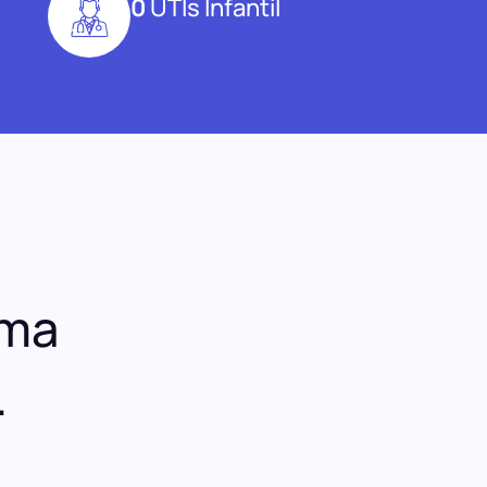
0
UTIs Infantil
uma
.