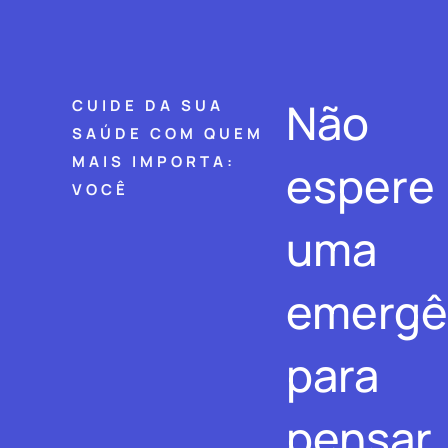
Não
CUIDE DA SUA
SAÚDE COM QUEM
MAIS IMPORTA:
espere
VOCÊ
uma
emergê
para
pensar