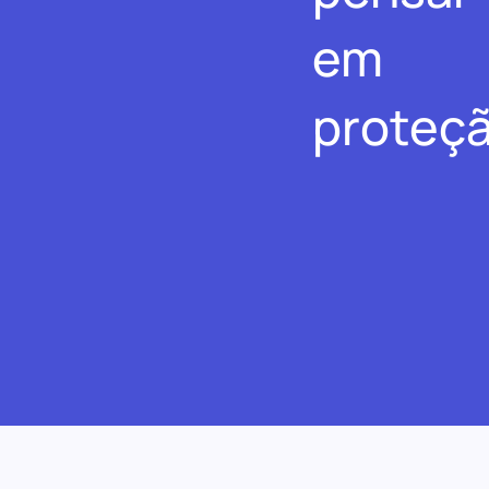
em
proteçã