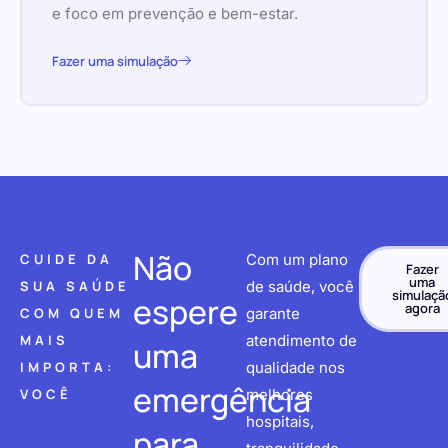
e foco em prevenção e bem-estar.
Fazer uma simulação
Não
CUIDE DA
Com um plano
Fazer
uma
SUA SAÚDE
de saúde, você
simulaçã
espere
agora
COM QUEM
garante
MAIS
atendimento de
uma
IMPORTA:
qualidade nos
emergência
VOCÊ
melhores
hospitais,
para