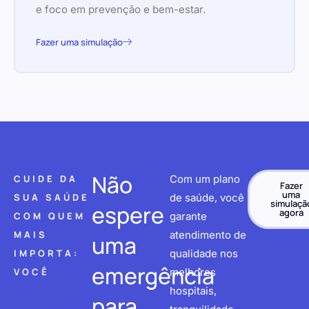
e foco em prevenção e bem-estar.
Fazer uma simulação
Não
CUIDE DA
Com um plano
Fazer
uma
SUA SAÚDE
de saúde, você
simulaçã
espere
agora
COM QUEM
garante
MAIS
atendimento de
uma
IMPORTA:
qualidade nos
emergência
VOCÊ
melhores
hospitais,
para