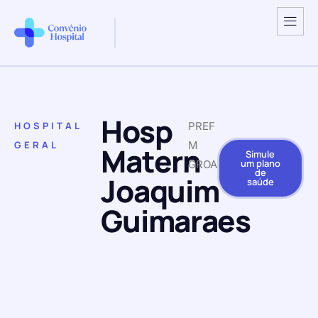
Hosp
HOSPITAL
PREF
GERAL
M
Matern
Simule
um plano
GROAIRAS
de
Joaquim
saúde
Guimaraes