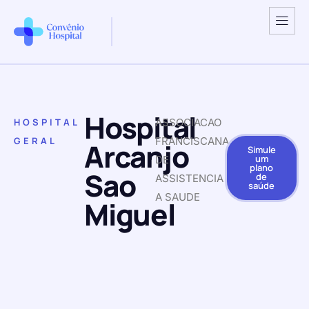
Hospital
HOSPITAL
ASSOCIACAO
GERAL
FRANCISCANA
Arcanjo
Simule
um
DE
plano
Sao
de
ASSISTENCIA
saúde
A SAUDE
Miguel