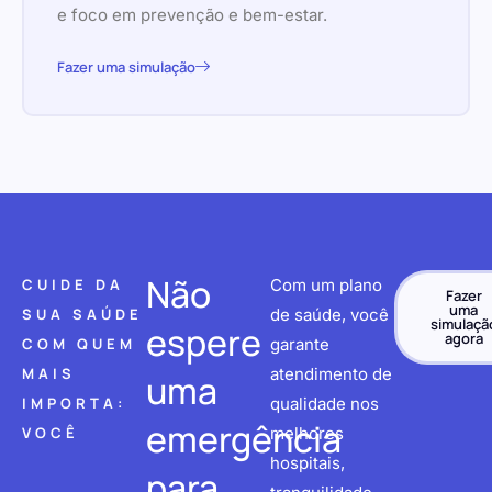
e foco em prevenção e bem-estar.
Fazer uma simulação
Não
CUIDE DA
Com um plano
Fazer
uma
SUA SAÚDE
de saúde, você
simulaçã
espere
agora
COM QUEM
garante
MAIS
atendimento de
uma
IMPORTA:
qualidade nos
emergência
VOCÊ
melhores
hospitais,
para