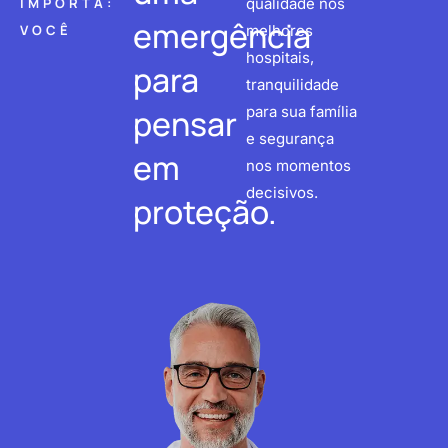
IMPORTA:
qualidade nos
emergência
VOCÊ
melhores
hospitais,
para
tranquilidade
pensar
para sua família
e segurança
em
nos momentos
decisivos.
proteção.