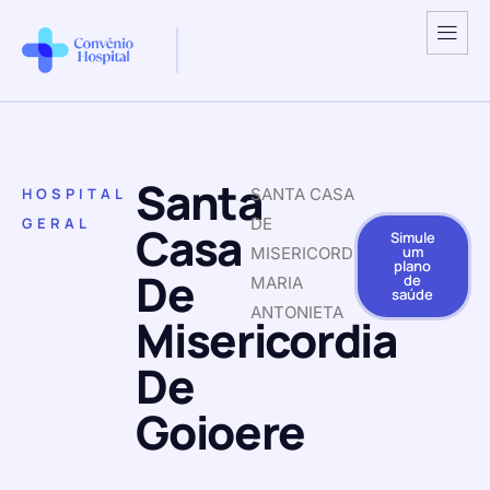
Santa
HOSPITAL
SANTA CASA
GERAL
DE
Casa
Simule
um
MISERICORDIA
plano
De
de
MARIA
saúde
ANTONIETA
Misericordia
De
Goioere