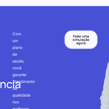
Com
Fazer uma
simulação
um
agora
plano
de
saúde,
você
garante
ncia
atendimento
de
qualidade
nos
melhores