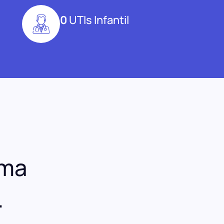
0
UTIs Infantil
uma
.