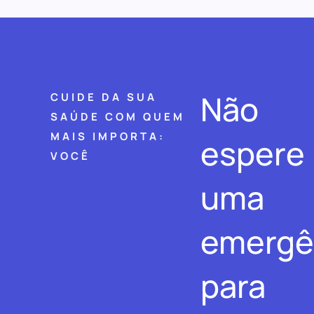
Não
CUIDE DA SUA
SAÚDE COM QUEM
MAIS IMPORTA:
espere
VOCÊ
uma
emergê
para