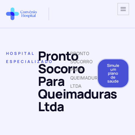
Pronto
HOSPITAL
PRONTO
ESPECIALIZADO
SOCORRO
Socorro
Simule
um
PARA
plano
Para
de
QUEIMADURAS
saúde
LTDA
Queimaduras
Ltda