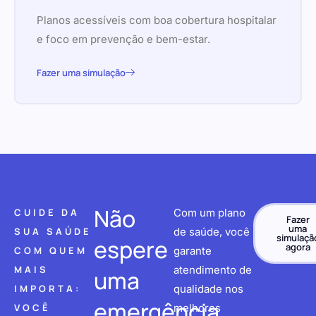
Planos acessíveis com boa cobertura hospitalar
e foco em prevenção e bem-estar.
Fazer uma simulação
Não
CUIDE DA
Com um plano
Fazer
uma
SUA SAÚDE
de saúde, você
simulaçã
espere
agora
COM QUEM
garante
MAIS
atendimento de
uma
IMPORTA:
qualidade nos
emergência
VOCÊ
melhores