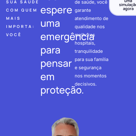
uma
SUA SAÚDE
de saúde, você
simulaçã
espere
agora
COM QUEM
garante
MAIS
atendimento de
uma
IMPORTA:
qualidade nos
emergência
VOCÊ
melhores
hospitais,
para
tranquilidade
pensar
para sua família
e segurança
em
nos momentos
decisivos.
proteção.