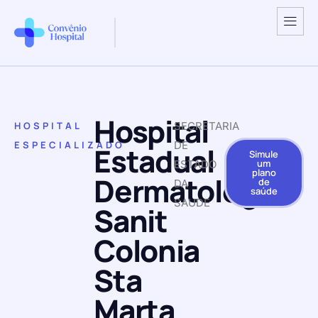
Hospital
HOSPITAL
SECRETARIA
ESPECIALIZADO
DE
Estadual
Simule
um
ESTADO
plano
Dermatologia
de
DA
saúde
SAUDE
Sanit
Colonia
Sta
Marta