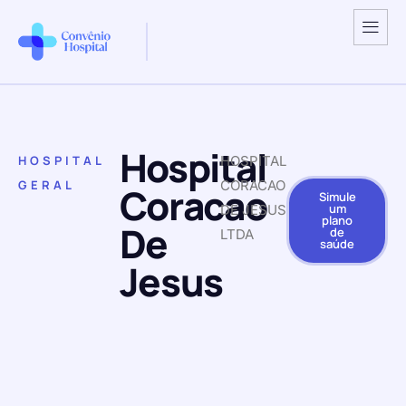
Hospital
HOSPITAL
HOSPITAL
GERAL
CORACAO
Coracao
Simule
um
DE JESUS
plano
De
de
LTDA
saúde
Jesus