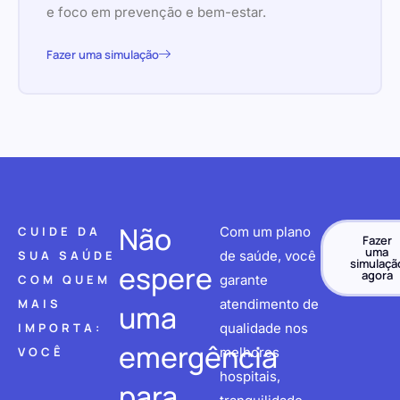
e foco em prevenção e bem-estar.
Fazer uma simulação
Não
CUIDE DA
Com um plano
Fazer
uma
SUA SAÚDE
de saúde, você
simulaçã
espere
agora
COM QUEM
garante
MAIS
atendimento de
uma
IMPORTA:
qualidade nos
emergência
VOCÊ
melhores
hospitais,
para