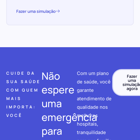
Fazer uma simulação
Não
CUIDE DA
Com um plano
Fazer
uma
SUA SAÚDE
de saúde, você
simulaçã
espere
agora
COM QUEM
garante
MAIS
atendimento de
uma
IMPORTA:
qualidade nos
emergência
VOCÊ
melhores
hospitais,
para
tranquilidade