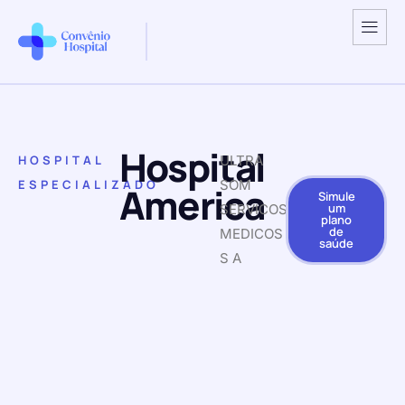
Hospital
HOSPITAL
ULTRA
ESPECIALIZADO
SOM
America
Simule
um
SERVICOS
plano
de
MEDICOS
saúde
S A