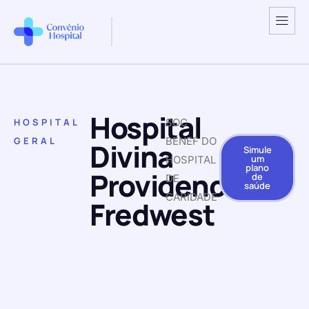
Hospital
HOSPITAL
SOC
GERAL
BENEF DO
Divina
Simule
um
HOSPITAL
plano
Providencia
de
DE
saúde
CARIDADE
Fredwest