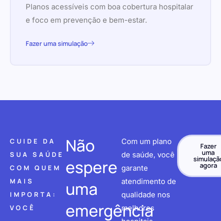
Planos acessíveis com boa cobertura hospitalar
e foco em prevenção e bem-estar.
Fazer uma simulação
Não
CUIDE DA
Com um plano
Fazer
uma
SUA SAÚDE
de saúde, você
simulaçã
espere
agora
COM QUEM
garante
MAIS
atendimento de
uma
IMPORTA:
qualidade nos
emergência
VOCÊ
melhores