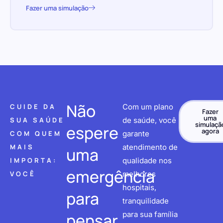
Fazer uma simulação
Não
CUIDE DA
Com um plano
Fazer
uma
SUA SAÚDE
de saúde, você
simulaçã
espere
agora
COM QUEM
garante
MAIS
atendimento de
uma
IMPORTA:
qualidade nos
emergência
VOCÊ
melhores
hospitais,
para
tranquilidade
pensar
para sua família