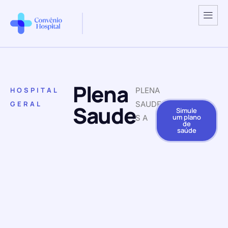
Plena
HOSPITAL
PLENA
GERAL
SAUDE
Saude
Simule
um plano
S A
de
saúde